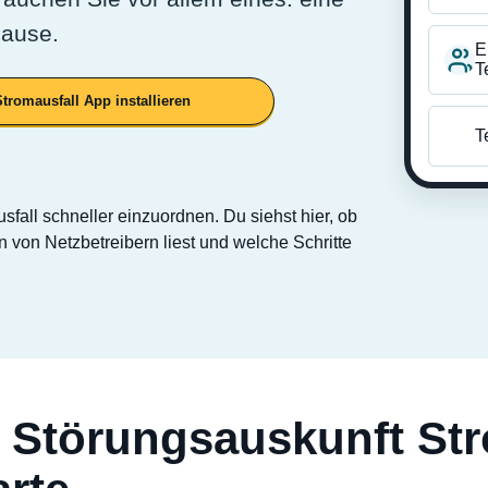
hause.
E
T
Stromausfall App installieren
T
usfall schneller einzuordnen. Du siehst hier, ob
n von Netzbetreibern liest und welche Schritte
 Störungsauskunft St