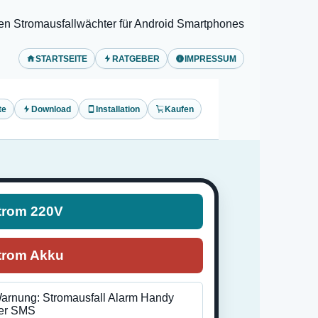
en Stromausfallwächter für Android Smartphones
STARTSEITE
RATGEBER
IMPRESSUM
te
Download
Installation
Kaufen
trom 220V
trom Akku
arnung: Stromausfall Alarm Handy
er SMS