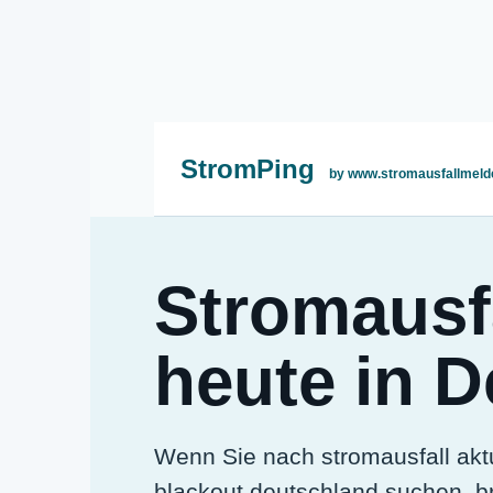
StromPing
by www.stromausfallmeld
Stromausfa
heute in 
Wenn Sie nach stromausfall aktu
blackout deutschland suchen, br