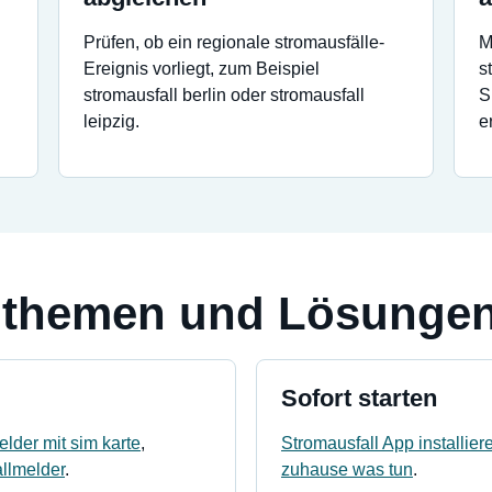
Prüfen, ob ein regionale stromausfälle-
M
Ereignis vorliegt, zum Beispiel
s
stromausfall berlin oder stromausfall
S
leipzig.
e
hthemen und Lösunge
Sofort starten
lder mit sim karte
,
Stromausfall App installier
llmelder
.
zuhause was tun
.