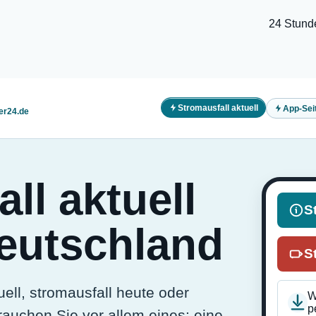
24 Stund
Stromausfall aktuell
App-Sei
er24.de
ll aktuell
S
Deutschland
S
ell, stromausfall heute oder
W
p
auchen Sie vor allem eines: eine