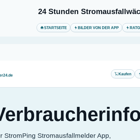
24 Stunden Stromausfallwäc
STARTSEITE
BILDER VON DER APP
RAT
Kaufen
er24.de
erbraucherinf
r StromPing Stromausfallmelder App,