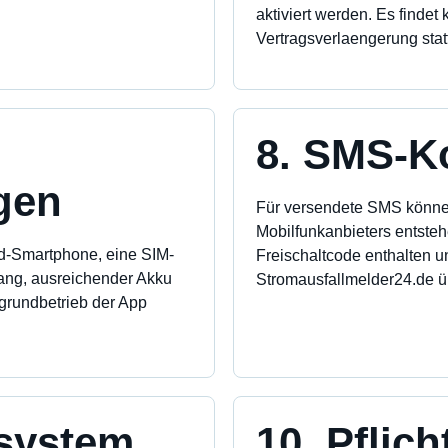
aktiviert werden. Es findet
Vertragsverlaengerung statt
8. SMS-K
gen
Für versendete SMS könne
Mobilfunkanbieters entsteh
id-Smartphone, eine SIM-
Freischaltcode enthalten u
ang, ausreichender Akku
Stromausfallmelder24.de 
rgrundbetrieb der App
fsystem
10. Pflic